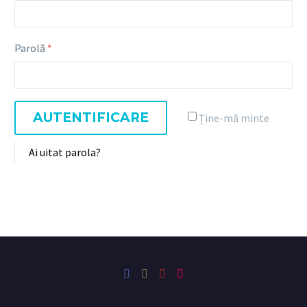
Parolă
*
AUTENTIFICARE
Ține-mă minte
Ai uitat parola?